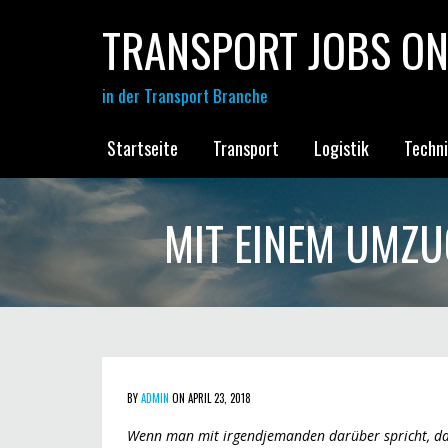
TRANSPORT JOBS ON
in der Transport Branche
Startseite
Transport
Logistik
Techn
MIT EINEM UMZU
BY
ADMIN
ON APRIL 23, 2018
Wenn man mit irgendjemanden darüber spricht, das