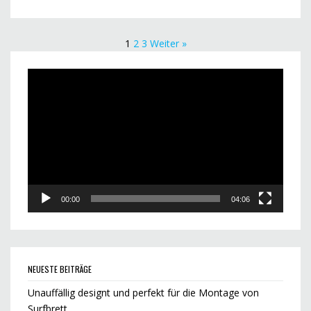
1
2
3
Weiter »
Video-
Player
00:00
04:06
NEUESTE BEITRÄGE
Unauffällig designt und perfekt für die Montage von
Surfbrett